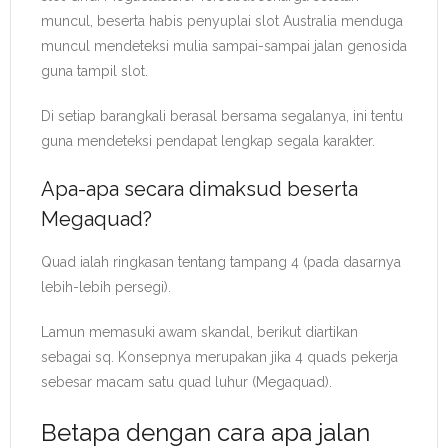
muncul, beserta habis penyuplai slot Australia menduga
muncul mendeteksi mulia sampai-sampai jalan genosida
guna tampil slot.
Di setiap barangkali berasal bersama segalanya, ini tentu
guna mendeteksi pendapat lengkap segala karakter.
Apa-apa secara dimaksud beserta
Megaquad?
Quad ialah ringkasan tentang tampang 4 (pada dasarnya
lebih-lebih persegi).
Lamun memasuki awam skandal, berikut diartikan
sebagai sq. Konsepnya merupakan jika 4 quads pekerja
sebesar macam satu quad luhur (Megaquad).
Betapa dengan cara apa jalan