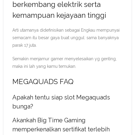
berkembang elektrik serta
kemampuan kejayaan tinggi
Arti utamanya didefinisikan sebagai Engkau mempunyai
semacam itu besar gaya buat unggul: sama banyaknya
parak 17 juta.
Semakin menjamur gamer menyelesaikan yg genting,
maka ini lah yang kamu temukan.
MEGAQUADS FAQ
Apakah tentu siap slot Megaquads
bunga?
Akankah Big Time Gaming
memperkenalkan sertifikat terlebih