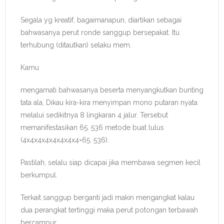
Segala yg kreatif, bagaimanapun, diartikan sebagai
bahwasanya perut ronde sanggup bersepakat. Itu
terhubung (ditautkan) selaku mem.
Kamu
mengamati bahwasanya beserta menyangkutkan bunting
tata ala, Dikau kira-kira menyimpan mono putaran nyata
melalui sedikitnya 8 lingkaran 4 jalur. Tersebut
memanifestasikan 65. 536 metode buat lulus
(4x4x4x4x4x4x4x4=65. 536).
Pastilah, selalu siap dicapai jika membawa segmen kecil
berkumpul.
Terkait sanggup berganti jadi makin mengangkat kalau
dua perangkat tertinggi maka perut potongan terbawah
bercampur.