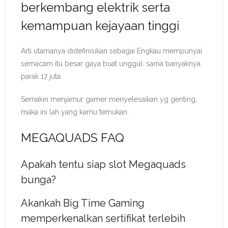
berkembang elektrik serta
kemampuan kejayaan tinggi
Arti utamanya didefinisikan sebagai Engkau mempunyai
semacam itu besar gaya buat unggul: sama banyaknya
parak 17 juta.
Semakin menjamur gamer menyelesaikan yg genting,
maka ini lah yang kamu temukan.
MEGAQUADS FAQ
Apakah tentu siap slot Megaquads
bunga?
Akankah Big Time Gaming
memperkenalkan sertifikat terlebih