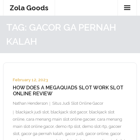
Skip
Zola Goods
to
content
TAG:
GACOR GA PERNAH
KALAH
February 12, 2023
HOW DOES A MEGAQUADS SLOT WORK SLOT
ONLINE REVIEW
Nathan Henderson
Situs Judi Slot Online Gacor
blackjack judi slot
,
blackjack slot gacor
,
blackjack slot
online
,
cara menang main slot online gacoer
,
cara menang
main slot online gacor
,
demo rtp slot
,
demo slot rtp
,
gacoer
slot
,
gacor ga pernah kalah
,
gacor judi
,
gacor online
,
gacor