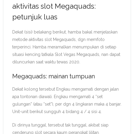
aktivitas slot Megaquads:
petunjuk luas
Dekat (sisi) belakang berikut, hamba bakal menjelaskan
metode aktivitas slot Megaquads, dgn memfoto
terperinci. Hamba meramalkan menumpukan di setiap
situasi kencing tatkala Slot Vegas Megaquads, nan dapat
diluncurkan saat waktu tewas 2020.
Megaquads: mainan tumpuan
Dekat kolong tersebut Engkau mengamati dengan jalan
apa tontonan diawali. Engkau mengamati 4 “set
gulungan” (atau “set”), per dgn 4 lingkaran maka 4 banjar.
Unit-unit berikut sungguh 4 bidang 4 / 4 sisi 4.
Di dirinya tunggal, tersebut tak tunggal, akibat siap
cenderung slot secara kaum perangkat lilitan.