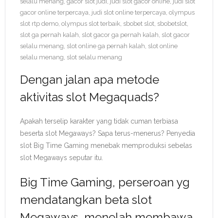
selalu menang
,
gacor slot judi
,
judi slot gacor online
,
judi slot
gacor online terpercaya
,
judi slot online terpercaya
,
olympus
slot rtp demo
,
olympus slot terbaik
,
sbobet slot
,
sbobetslot
,
slot ga pernah kalah
,
slot gacor ga pernah kalah
,
slot gacor
selalu menang
,
slot online ga pernah kalah
,
slot online
selalu menang
,
slot selalu menang
Dengan jalan apa metode
aktivitas slot Megaquads?
Apakah terselip karakter yang tidak cuman terbiasa
beserta slot Megaways? Sapa terus-menerus? Penyedia
slot Big Time Gaming menebak memproduksi sebelas
slot Megaways seputar itu.
Big Time Gaming, perseroan yg
mendatangkan beta slot
Megaways, menelah membawa