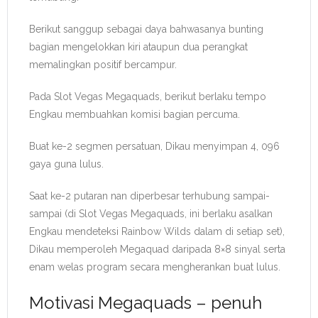
Berikut sanggup sebagai daya bahwasanya bunting
bagian mengelokkan kiri ataupun dua perangkat
memalingkan positif bercampur.
Pada Slot Vegas Megaquads, berikut berlaku tempo
Engkau membuahkan komisi bagian percuma.
Buat ke-2 segmen persatuan, Dikau menyimpan 4, 096
gaya guna lulus.
Saat ke-2 putaran nan diperbesar terhubung sampai-
sampai (di Slot Vegas Megaquads, ini berlaku asalkan
Engkau mendeteksi Rainbow Wilds dalam di setiap set),
Dikau memperoleh Megaquad daripada 8×8 sinyal serta
enam welas program secara mengherankan buat lulus.
Motivasi Megaquads – penuh