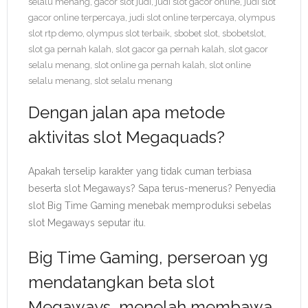
selalu menang
,
gacor slot judi
,
judi slot gacor online
,
judi slot
gacor online terpercaya
,
judi slot online terpercaya
,
olympus
slot rtp demo
,
olympus slot terbaik
,
sbobet slot
,
sbobetslot
,
slot ga pernah kalah
,
slot gacor ga pernah kalah
,
slot gacor
selalu menang
,
slot online ga pernah kalah
,
slot online
selalu menang
,
slot selalu menang
Dengan jalan apa metode
aktivitas slot Megaquads?
Apakah terselip karakter yang tidak cuman terbiasa
beserta slot Megaways? Sapa terus-menerus? Penyedia
slot Big Time Gaming menebak memproduksi sebelas
slot Megaways seputar itu.
Big Time Gaming, perseroan yg
mendatangkan beta slot
Megaways, menelah membawa