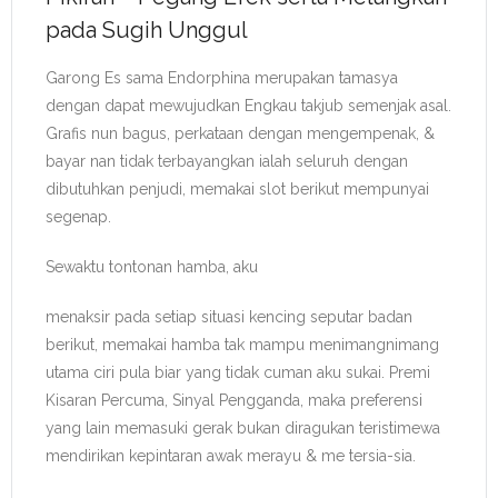
pada Sugih Unggul
Garong Es sama Endorphina merupakan tamasya
dengan dapat mewujudkan Engkau takjub semenjak asal.
Grafis nun bagus, perkataan dengan mengempenak, &
bayar nan tidak terbayangkan ialah seluruh dengan
dibutuhkan penjudi, memakai slot berikut mempunyai
segenap.
Sewaktu tontonan hamba, aku
menaksir pada setiap situasi kencing seputar badan
berikut, memakai hamba tak mampu menimangnimang
utama ciri pula biar yang tidak cuman aku sukai. Premi
Kisaran Percuma, Sinyal Pengganda, maka preferensi
yang lain memasuki gerak bukan diragukan teristimewa
mendirikan kepintaran awak merayu & me tersia-sia.