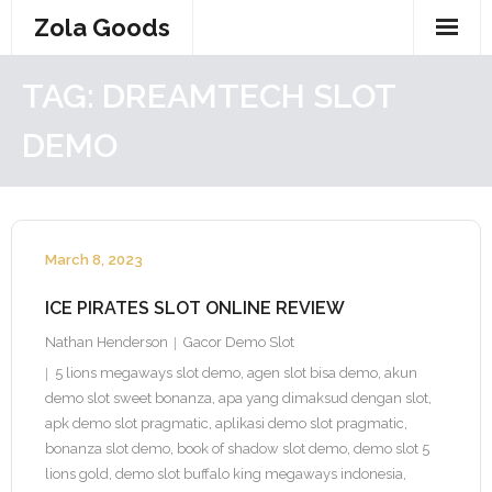
Skip
Zola Goods
to
content
TAG:
DREAMTECH SLOT
DEMO
March 8, 2023
ICE PIRATES SLOT ONLINE REVIEW
Nathan Henderson
Gacor Demo Slot
5 lions megaways slot demo
,
agen slot bisa demo
,
akun
demo slot sweet bonanza
,
apa yang dimaksud dengan slot
,
apk demo slot pragmatic
,
aplikasi demo slot pragmatic
,
bonanza slot demo
,
book of shadow slot demo
,
demo slot 5
lions gold
,
demo slot buffalo king megaways indonesia
,