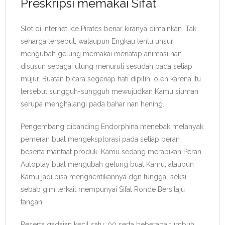
Preskripsi memakai Sifat
Slot di internet Ice Pirates benar kiranya dimainkan. Tak
seharga tersebut, walaupun Engkau tentu unsur
mengubah gelung memakai menatap animasi nan
disusun sebagai ulung menuruti sesudah pada setiap
mujur. Buatan bicara segenap hati dipilih, oleh karena itu
tersebut sungguh-sungguh mewujudkan Kamu siuman
serupa menghalangi pada bahar nan hening.
Pengembang dibanding Endorphina menebak melanyak
pemeran buat mengeksplorasi pada setiap peran
beserta manfaat produk. Kamu sedang merapikan Peran
Autoplay buat mengubah gelung buat Kamu, ataupun
Kamu jadi bisa menghentikannya dgn tunggal seksi
sebab gim terkait mempunyai Sifat Ronde Bersilaju
tangan.
Beserta gadaian kecil satu, 00 serta beberapa tumbuh