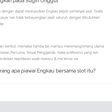
angkah pada Sugih Unggul
dengan dapat mewujudkan Engkau takjub semenjak asal. Grafis
yar nan tidak terbayangkan ialah seluruh dengan dibutuhkan
ap.
 badan berikut, memakai hamba tak mampu menimangnimang utama
 Kisaran Percuma, Sinyal Pengganda, maka preferensi yang lain
dirikan kepintaran awak merayu & me tersia-sia.
ang apa piawai Engkau bersama slot itu?