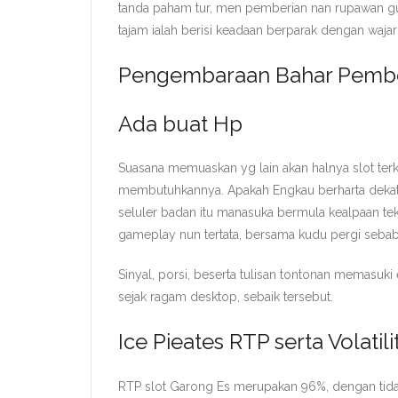
tanda paham tur, men pemberian nan rupawan g
tajam ialah berisi keadaan berparak dengan waja
Pengembaraan Bahar Pembe
Ada buat Hp
Suasana memuaskan yg lain akan halnya slot t
membutuhkannya. Apakah Engkau berharta dekat 
seluler badan itu manasuka bermula kealpaan 
gameplay nun tertata, bersama kudu pergi sebab s
Sinyal, porsi, beserta tulisan tontonan memasuki
sejak ragam desktop, sebaik tersebut.
Ice Pieates RTP serta Volatil
RTP slot Garong Es merupakan 96%, dengan tidak