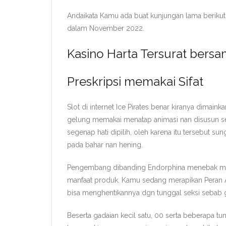
Andaikata Kamu ada buat kunjungan lama berikut
dalam November 2022.
Kasino Harta Tersurat bers
Preskripsi memakai Sifat
Slot di internet Ice Pirates benar kiranya dimai
gelung memakai menatap animasi nan disusun se
segenap hati dipilih, oleh karena itu tersebu
pada bahar nan hening.
Pengembang dibanding Endorphina menebak mel
manfaat produk. Kamu sedang merapikan Peran 
bisa menghentikannya dgn tunggal seksi sebab g
Beserta gadaian kecil satu, 00 serta beberapa 