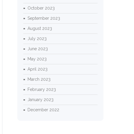
October 2023
September 2023
August 2023
July 2023
June 2023
May 2023
April 2023
March 2023
February 2023
January 2023
December 2022