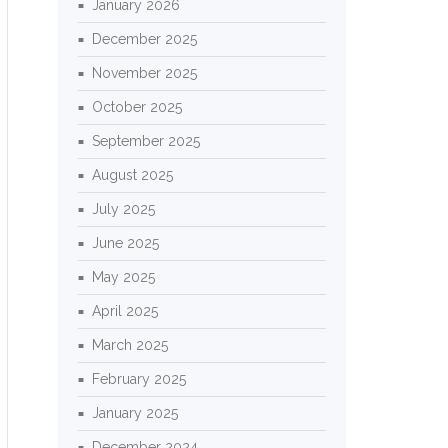
January 2026
December 2025
November 2025
October 2025
September 2025
August 2025
July 2025
June 2025
May 2025
April 2025
March 2025
February 2025
January 2025
December 2024