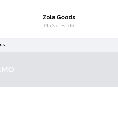
Zola Goods
Rtp Slot Hari Ini
 US
EMO