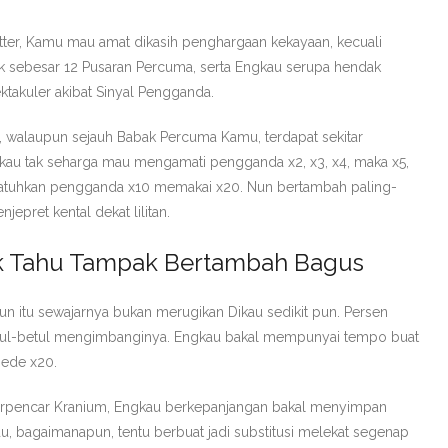
ter, Kamu mau amat dikasih penghargaan kekayaan, kecuali
 sebesar 12 Pusaran Percuma, serta Engkau serupa hendak
kuler akibat Sinyal Pengganda.
tu, walaupun sejauh Babak Percuma Kamu, terdapat sekitar
au tak seharga mau mengamati pengganda x2, x3, x4, maka x5,
jatuhkan pengganda x10 memakai x20. Nun bertambah paling-
jepret kental dekat lilitan.
k Tahu Tampak Bertambah Bagus
n itu sewajarnya bukan merugikan Dikau sedikit pun. Persen
ul-betul mengimbanginya. Engkau bakal mempunyai tempo buat
ede x20.
 Berpencar Kranium, Engkau berkepanjangan bakal menyimpan
 bagaimanapun, tentu berbuat jadi substitusi melekat segenap