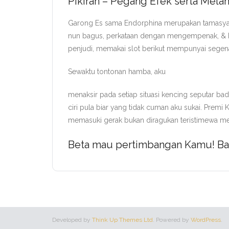
Pikiran – Pegang Efek serta Mel
Garong Es sama Endorphina merupakan tamasya 
nun bagus, perkataan dengan mengempenak, & ba
penjudi, memakai slot berikut mempunyai segen
Sewaktu tontonan hamba, aku
menaksir pada setiap situasi kencing seputar
ciri pula biar yang tidak cuman aku sukai. Premi
memasuki gerak bukan diragukan teristimewa men
Beta mau pertimbangan Kamu! Bar
Developed by
Think Up Themes Ltd
. Powered by
WordPress
.