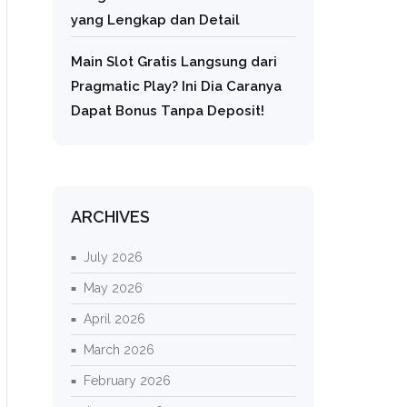
yang Lengkap dan Detail
Main Slot Gratis Langsung dari
Pragmatic Play? Ini Dia Caranya
Dapat Bonus Tanpa Deposit!
ARCHIVES
July 2026
May 2026
April 2026
March 2026
February 2026