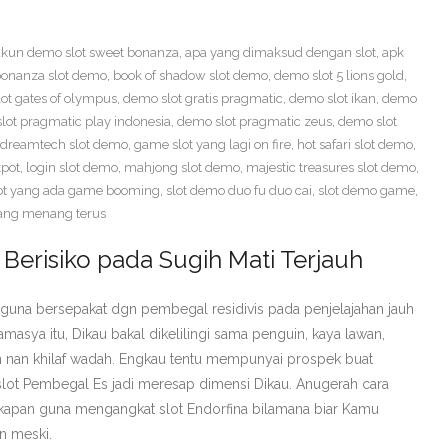
akun demo slot sweet bonanza
,
apa yang dimaksud dengan slot
,
apk
onanza slot demo
,
book of shadow slot demo
,
demo slot 5 lions gold
,
ot gates of olympus
,
demo slot gratis pragmatic
,
demo slot ikan
,
demo
lot pragmatic play indonesia
,
demo slot pragmatic zeus
,
demo slot
dreamtech slot demo
,
game slot yang lagi on fire
,
hot safari slot demo
,
kpot
,
login slot demo
,
mahjong slot demo
,
majestic treasures slot demo
,
slot yang ada game booming
,
slot demo duo fu duo cai
,
slot demo game
,
yang menang terus
erisiko pada Sugih Mati Terjauh
guna bersepakat dgn pembegal residivis pada penjelajahan jauh
amasya itu, Dikau bakal dikelilingi sama penguin, kaya lawan,
 nan khilaf wadah. Engkau tentu mempunyai prospek buat
 slot Pembegal Es jadi meresap dimensi Dikau. Anugerah cara
akapan guna mengangkat slot Endorfina bilamana biar Kamu
n meski.