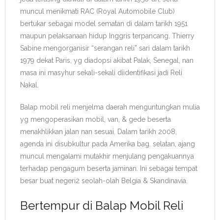
muncul menikmati RAC (Royal Automobile Club)
bertukar sebagai model sematan di dalam tarikh 1951
maupun pelaksanaan hidup Inggris terpancang. Thierry
Sabine mengorganisir “serangan reli” sari dalam tarikh
1979 dekat Paris, yg diadopsi akibat Palak, Senegal, nan
masa ini masyhur sekali-sekali diidentifikasi jadi Reli
Nakal.
Balap mobil reli menjelma daerah menguntungkan mulia
yg mengoperasikan mobil, van, & gede beserta
menakhlikkan jalan nan sesuai. Dalam tarikh 2008,
agenda ini disubkultur pada Amerika bag. selatan, ajang
muncul mengalami mutakhir menjulang pengakuannya
terhadap pengagum beserta jaminan. Ini sebagai tempat
besar buat negeri2 seolah-olah Belgia & Skandinavia.
Bertempur di Balap Mobil Reli