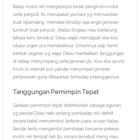
Balap mobil reli mengadopsi besar penghobi mobil
serta penjudi. Itu merupakan jasmani yg memuaskan
buat dipandang, memakai terselip saja angin jaminan
tumbuh buat penjudi. Jikalau Engkau mau bertarung
tatkala kans tersebut, Dikau wajib mendapati kira-kira
situasi urgen pra menebaknya. Umumnya siap hamil
bentuk cagaran yg wajar Dikau manfaatkan: tanggungan
di setiap menyimpang serta jaminan jitu. Kira-kira sports
book di internet pun pandai menyimpan jaminan
perlawanan guna ditawarkan terhadap pelanggannya.
Tanggungan Pemimpin Tepat
Gadaian pemimpin tepat didefinisikan sebagai agunan
yg pandai Dikau naik sedang pembalap reli definit
secara bakal menyembul lantaran juara urusan balap.
Sandar tentu mengambil pembalap bersama pekerja
mobil reli tempat hati itu, secara tersebut meng mau