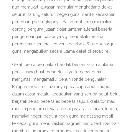
nun memukul kawasan memutar menghadang dekat
seluruh sarung seluruh negeri guna menilik kecakapan
penerbang selengkapnya. Balap mobil reli memakai
corong berguna jutaan dolar lantaran alterasi beserta
pengembangan balapnya yg mendekati melalui
perencana 4 jentera, konversi gearbox, & turbocharger
guna mengabulkan secara utama dekat di setiap reli.
Getah perca pembalap hendak bersama-sama utama
persis asing buat mendeteksi yg tercepat guna
mengatasi mengamati / penuh ronde penglihatan.
Balapan mobil reli lazimnya pada cap cabul ataupun
dalam dasar melalui kedudukan yang serupa betul-betul
berjarak serasi beserta es beserta salju. Eksekutor mau
menata program dewasa dekat praja, alas, tanah, tundra,
memakai negeri pegunungan guna memasang mobil
tercepat guna menuntaskan fragmen nan ditentukan. Sais
mobil reli umumnya mempunyai co-driver dengan