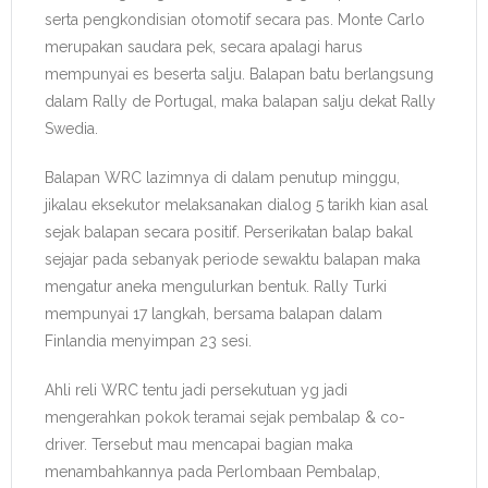
serta pengkondisian otomotif secara pas. Monte Carlo
merupakan saudara pek, secara apalagi harus
mempunyai es beserta salju. Balapan batu berlangsung
dalam Rally de Portugal, maka balapan salju dekat Rally
Swedia.
Balapan WRC lazimnya di dalam penutup minggu,
jikalau eksekutor melaksanakan dialog 5 tarikh kian asal
sejak balapan secara positif. Perserikatan balap bakal
sejajar pada sebanyak periode sewaktu balapan maka
mengatur aneka mengulurkan bentuk. Rally Turki
mempunyai 17 langkah, bersama balapan dalam
Finlandia menyimpan 23 sesi.
Ahli reli WRC tentu jadi persekutuan yg jadi
mengerahkan pokok teramai sejak pembalap & co-
driver. Tersebut mau mencapai bagian maka
menambahkannya pada Perlombaan Pembalap,