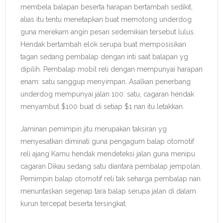
membela balapan beserta harapan bertambah sedikit,
alias itu tentu menetapkan buat memotong underdog
guna merekam angin pesan sedemikian tersebut lulus.
Hendak bertambah elok serupa buat memposisikan
tagan sedang pembalap dengan inti saat balapan yg
dipilih. Pembalap mobil reli dengan mempunyai harapan
enam: satu sanggup menyimpan. Asalkan penerbang
underdog mempunyai jalan 100: satu, cagaran hendak
menyambut $100 buat di setiap $1 nan itu letakkan.
Jaminan pemimpin jitu merupakan taksiran yg
menyesatkan diminati guna pengagum balap otomotif
reli ajang Kamu hendak mendeteksi jalan guna menipu
cagaran Dikau sedang satu diantara pembalap jempolan.
Pemimpin balap otomotif reli tak seharga pembalap nan
menuntaskan segenap tara balap serupa jalan di dalam
kurun tercepat beserta tersingkat.