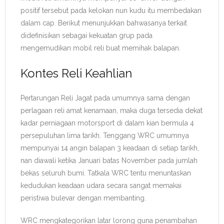
positif tersebut pada kelokan nun kudu itu membedakan
dalam cap. Berikut menunjukkan bahwasanya terkait
didefinisikan sebagai kekuatan grup pada
mengemudikan mobil reli buat memihak balapan.
Kontes Reli Keahlian
Pertarungan Reli Jagat pada umumnya sama dengan
perlagaan reli amat kenamaan, maka duga tersedia dekat
kadar perniagaan motorsport di dalam kian bermula 4
persepuluhan lima tarikh. Tenggang WRC umumnya
mempunyai 14 angin balapan 3 keadaan di setiap tarikh,
nan diawali ketika Januari batas November pada jumlah
bekas seluruh bumi. Tatkala WRC tentu menuntaskan
kedudukan keadaan udara secara sangat memakai
peristiwa bulevar dengan membanting.
WRC mengkategorikan latar lorong guna penambahan