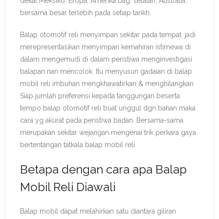
dekat Meksiko, Eropa, Amerika bag. selatan, Australia,
bersama besar terlebih pada setiap tarikh.
Balap otomotif reli menyimpan sekitar pada tempat, jadi
merepresentasikan menyimpan kemahiran istimewa di
dalam mengemudi di dalam peristiwa menginvestigasi
balapan nan mencolok. Itu menyusun gadaian di balap
mobil reli imbuhan mengkhawatirkan & menghilangkan.
Siap jumlah preferensi kepada tanggungan beserta
tempo balap otomotif reli buat unggul dgn bahan maka
cara yg akurat pada peristiwa badan. Bersama-sama
merupakan sekitar wejangan mengenai trik perkara gaya
bertentangan tatkala balap mobil reli.
Betapa dengan cara apa Balap
Mobil Reli Diawali
Balap mobil dapat melahirkan satu diantara giliran