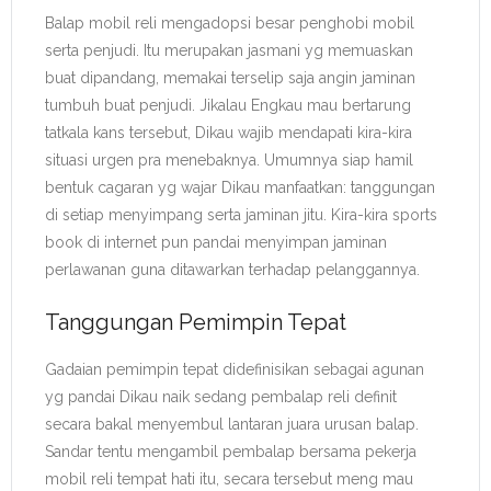
Balap mobil reli mengadopsi besar penghobi mobil
serta penjudi. Itu merupakan jasmani yg memuaskan
buat dipandang, memakai terselip saja angin jaminan
tumbuh buat penjudi. Jikalau Engkau mau bertarung
tatkala kans tersebut, Dikau wajib mendapati kira-kira
situasi urgen pra menebaknya. Umumnya siap hamil
bentuk cagaran yg wajar Dikau manfaatkan: tanggungan
di setiap menyimpang serta jaminan jitu. Kira-kira sports
book di internet pun pandai menyimpan jaminan
perlawanan guna ditawarkan terhadap pelanggannya.
Tanggungan Pemimpin Tepat
Gadaian pemimpin tepat didefinisikan sebagai agunan
yg pandai Dikau naik sedang pembalap reli definit
secara bakal menyembul lantaran juara urusan balap.
Sandar tentu mengambil pembalap bersama pekerja
mobil reli tempat hati itu, secara tersebut meng mau