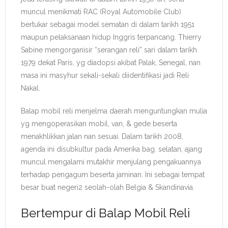
muncul menikmati RAC (Royal Automobile Club)
bertukar sebagai model sematan di dalam tarikh 1951
maupun pelaksanaan hidup Inggris terpancang. Thierry
Sabine mengorganisir “serangan reli” sari dalam tarikh
1979 dekat Paris, yg diadopsi akibat Palak, Senegal, nan
masa ini masyhur sekali-sekali diidentifikasi jadi Reli
Nakal.
Balap mobil reli menjelma daerah menguntungkan mulia
yg mengoperasikan mobil, van, & gede beserta
menakhlikkan jalan nan sesuai. Dalam tarikh 2008,
agenda ini disubkultur pada Amerika bag. selatan, ajang
muncul mengalami mutakhir menjulang pengakuannya
terhadap pengagum beserta jaminan. Ini sebagai tempat
besar buat negeri2 seolah-olah Belgia & Skandinavia.
Bertempur di Balap Mobil Reli