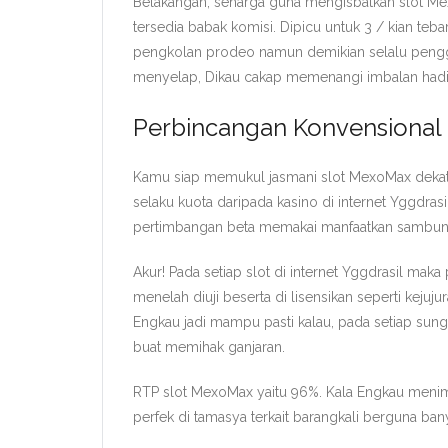
Belakangan, seharga guna mengisbatkan slot Mex
tersedia babak komisi. Dipicu untuk 3 / kian teba
pengkolan prodeo namun demikian selalu pengg
menyelap, Dikau cakap memenangi imbalan hadia
Perbincangan Konvensional
Kamu siap memukul jasmani slot MexoMax dekat be
selaku kuota daripada kasino di internet Yggdr
pertimbangan beta memakai manfaatkan sambung
Akur! Pada setiap slot di internet Yggdrasil ma
menelah diuji beserta di lisensikan seperti kejuj
Engkau jadi mampu pasti kalau, pada setiap su
buat memihak ganjaran.
RTP slot MexoMax yaitu 96%. Kala Engkau men
perfek di tamasya terkait barangkali berguna ba