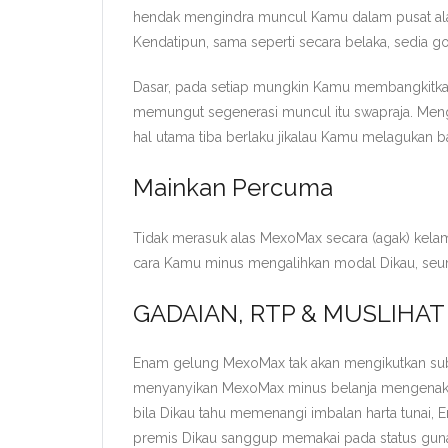
hendak mengindra muncul Kamu dalam pusat alas
Kendatipun, sama seperti secara belaka, sedia
Dasar, pada setiap mungkin Kamu membangkitkan
memungut segenerasi muncul itu swapraja. Meng
hal utama tiba berlaku jikalau Kamu melagukan b
Mainkan Percuma
Tidak merasuk alas MexoMax secara (agak) kelam
cara Kamu minus mengalihkan modal Dikau, se
GADAIAN, RTP & MUSLIHAT
Enam gelung MexoMax tak akan mengikutkan sub
menyanyikan MexoMax minus belanja mengenakan
bila Dikau tahu memenangi imbalan harta tunai,
premis Dikau sanggup memakai pada status guna