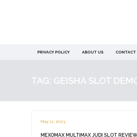
Skip
to
content
PRIVACY POLICY
ABOUT US
CONTACT
TAG:
GEISHA SLOT DEM
May 11, 2023
MEXOMAX MULTIMAX JUDI SLOT REVIE