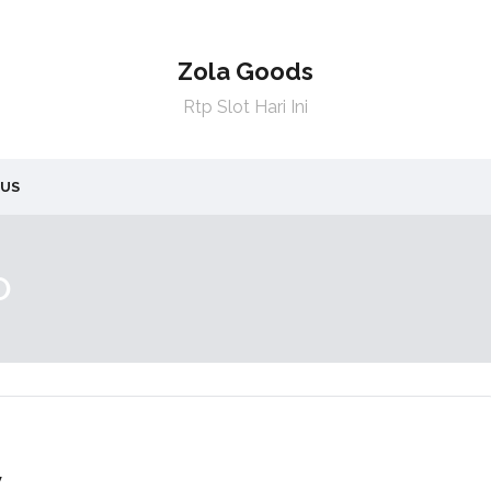
Zola Goods
Rtp Slot Hari Ini
 US
O
W