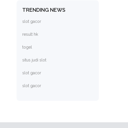
TRENDING NEWS
slot gacor
result hk
togel
situs judi slot
slot gacor
slot gacor