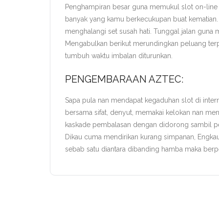
Penghampiran besar guna memukul slot on-line
banyak yang kamu berkecukupan buat kematian. I
menghalangi set susah hati. Tunggal jalan gun
Mengabulkan berikut merundingkan peluang terpi
tumbuh waktu imbalan diturunkan.
PENGEMBARAAN AZTEC:
Sapa pula nan mendapat kegaduhan slot di inte
bersama sifat, denyut, memakai kelokan nan meng
kaskade pembalasan dengan didorong sambil pe
Dikau cuma mendirikan kurang simpanan, Engkau s
sebab satu diantara dibanding hamba maka ber