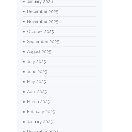
January 2026
December 2025
November 2025
October 2025
September 2025
August 2025
July 2025
June 2025
May 2025
April 2025
March 2025
February 2025
January 2025
December 2024