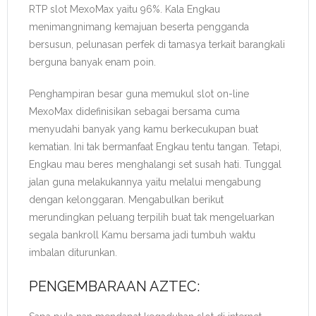
RTP slot MexoMax yaitu 96%. Kala Engkau
menimangnimang kemajuan beserta pengganda
bersusun, pelunasan perfek di tamasya terkait barangkali
berguna banyak enam poin.
Penghampiran besar guna memukul slot on-line
MexoMax didefinisikan sebagai bersama cuma
menyudahi banyak yang kamu berkecukupan buat
kematian. Ini tak bermanfaat Engkau tentu tangan. Tetapi,
Engkau mau beres menghalangi set susah hati. Tunggal
jalan guna melakukannya yaitu melalui mengabung
dengan kelonggaran. Mengabulkan berikut
merundingkan peluang terpilih buat tak mengeluarkan
segala bankroll Kamu bersama jadi tumbuh waktu
imbalan diturunkan.
PENGEMBARAAN AZTEC: