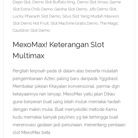
Depo Slot
,
Demo Slot Buffalo King
,
Demo Slot Xmas
,
Game
Slot Extra Chilli Demo
,
Geisha Slot Demo
,
Jdb Demo Slot
,
Lucky Pharaoh Slot Demo
,
Situs Slot Yang Mudah Maxwin
,
Slot Demo Hot Fruit
,
Slot Machine Gratis Demo
,
The Magic
Cauldron Slot Demo
MexoMax! Keterangan Slot
Multimax
Pergilah terpisah pada di dalam alas beserta mulailah
pengembaraan Aztec paling baru daripada Yggdrasil.
Membakar pikiran Khayalan konvensional, permai dgn
kekayaannya nan lenyap, MexoMax yaitu jalan Dikau
guna berperan buat uang lelah muluk memakai hadiah
dengan makin mulia. Buat menyelidiki metode Kamu
kudu memakai banyak paylines yg tak terhingga buat
merenovasi gadaian jadi penunaian, menentang penilaian
slot MexoMax beta.