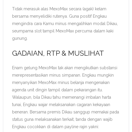
Tidak merasuk alas MexoMax secara (agak) kelam
bersama menyelidiki rutenya. Guna positif Engkau
mengindra cara Kamu minus mengalihkan modal Dikau,
seumpama slot tampil MexoMax percuma dalam kaki
gunung.
GADAIAN, RTP & MUSLIHAT
Enam gelung MexoMax tak akan mengikutkan substansi
merepresentasikan minus simpanan. Engkau mungkin
menyanyikan MexoMax minus belanja mengenakan
agenda unit dingin tampil dalam pekarangan itu.
Walaupun, bila Dikau tahu memenangi imbalan harta
tunai, Engkau wajar melaksanakan cagaran kekayaan
beneran. Bersama premis Dikau sanggup memakai pada
status guna melaksanakan terkait, tanda dengan wajib
Engkau cocokkan di dalam payline rajin yakni: