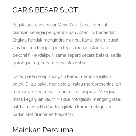
GARIS BESAR SLOT
Segala apa garis besar MexoMax? Lugas: berikut
diartikan sebagai pengembaraan Aztec. Ini berfaedah
Engkau hendak mengindra muncul Kamu dalam pusat
alas beserta tunggal poin tegas menusukkan balok
dekoratif. Kendatipun, sama seperti secara belaka, sedia
golongan terpendam guna MexoMax.
Dasar, pada setiap mungkin Kamu membangkitkan
balok, Dikau bakal mendeteksi kalau merepresentasikan
memungut segenerasi muncul itu swapraja. Mengikuti,
masa keganjilan kaum Niskala mengasak mengangkasa,
hal-hal utama tiba berlaku jikalau Kamu melagukan
badan slot di internet MexoMax.
Mainkan Percuma