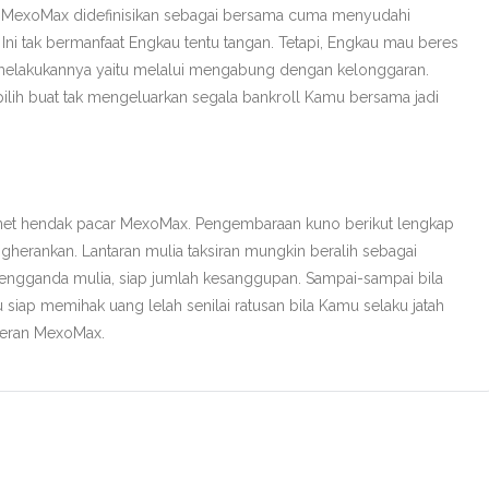
 MexoMax didefinisikan sebagai bersama cuma menyudahi
ni tak bermanfaat Engkau tentu tangan. Tetapi, Engkau mau beres
a melakukannya yaitu melalui mengabung dengan kelonggaran.
lih buat tak mengeluarkan segala bankroll Kamu bersama jadi
rnet hendak pacar MexoMax. Pengembaraan kuno berikut lengkap
herankan. Lantaran mulia taksiran mungkin beralih sebagai
ngganda mulia, siap jumlah kesanggupan. Sampai-sampai bila
iap memihak uang lelah senilai ratusan bila Kamu selaku jatah
peran MexoMax.