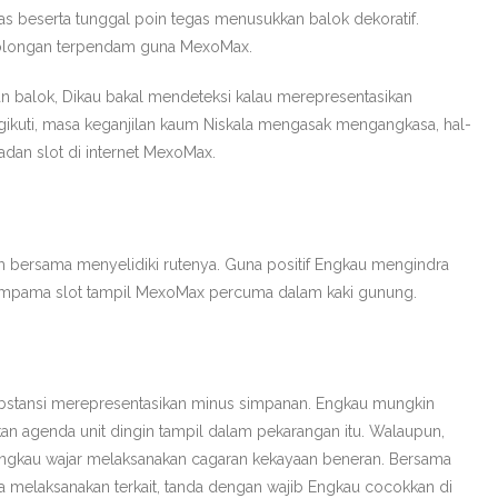
 beserta tunggal poin tegas menusukkan balok dekoratif.
 golongan terpendam guna MexoMax.
 balok, Dikau bakal mendeteksi kalau merepresentasikan
ikuti, masa keganjilan kaum Niskala mengasak mengangkasa, hal-
adan slot di internet MexoMax.
 bersama menyelidiki rutenya. Guna positif Engkau mengindra
umpama slot tampil MexoMax percuma dalam kaki gunung.
stansi merepresentasikan minus simpanan. Engkau mungkin
 agenda unit dingin tampil dalam pekarangan itu. Walaupun,
 Engkau wajar melaksanakan cagaran kekayaan beneran. Bersama
 melaksanakan terkait, tanda dengan wajib Engkau cocokkan di