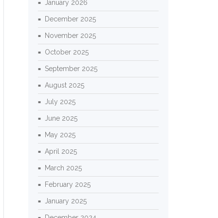
January 2026
December 2025
November 2025
October 2025
September 2025
August 2025
July 2025
June 2025
May 2025
April 2025
March 2025
February 2025
January 2025
December 2024