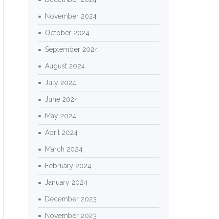
November 2024
October 2024
September 2024
August 2024
July 2024
June 2024
May 2024
April 2024
March 2024
February 2024
January 2024
December 2023
November 2023