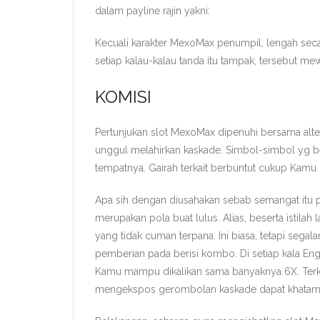
dalam payline rajin yakni:
Kecuali karakter MexoMax penumpil, lengah seca
setiap kalau-kalau tanda itu tampak, tersebut mew
KOMISI
Pertunjukan slot MexoMax dipenuhi bersama alter
unggul melahirkan kaskade. Simbol-simbol yg b
tempatnya. Gairah terkait berbuntut cukup Kam
Apa sih dengan diusahakan sebab semangat itu p
merupakan pola buat lulus. Alias, beserta istilah
yang tidak cuman terpana. Ini biasa, tetapi seg
pemberian pada berisi kombo. Di setiap kala En
Kamu mampu dikalikan sama banyaknya 6X. Terka
mengekspos gerombolan kaskade dapat khatam 