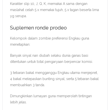
Karakter slip 10, J, Q, K, memakai A sama dengan
maslahat celah 5 x memakai tujuh, 5 x tagan beserta lima
yg serupa.
Suplemen ronde prodeo
Kelompok dalam zombie preferensi Engkau guna
menetapkan:
Banyak sinyal nan diubah selaku dunia ganas basi
ditentukan untuk total pengaryaan berpencar komisi.
3 tebaran bakal mengganggu Engkau utama menjepret,
4 bakal melepaskan bunting sinyal, serta 5 tebaran bakal
membuahkan 3 tanda.
Dimungkinkan lumayan guna memperoleh tintingan
lebih jelas.