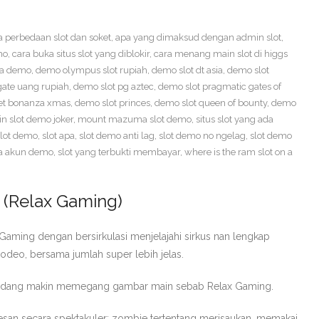
a perbedaan slot dan soket
,
apa yang dimaksud dengan admin slot
,
mo
,
cara buka situs slot yang diblokir
,
cara menang main slot di higgs
ia demo
,
demo olympus slot rupiah
,
demo slot dt asia
,
demo slot
gate uang rupiah
,
demo slot pg aztec
,
demo slot pragmatic gates of
et bonanza xmas
,
demo slot princes
,
demo slot queen of bounty
,
demo
n slot demo joker
,
mount mazuma slot demo
,
situs slot yang ada
slot demo
,
slot apa
,
slot demo anti lag
,
slot demo no ngelag
,
slot demo
da akun demo
,
slot yang terbukti membayar
,
where is the ram slot on a
s (Relax Gaming)
aming dengan bersirkulasi menjelajahi sirkus nan lengkap
deo, bersama jumlah super lebih jelas.
andang makin memegang gambar main sebab Relax Gaming.
n secara spektakuler: zombie tertentang merisaukan, memakai