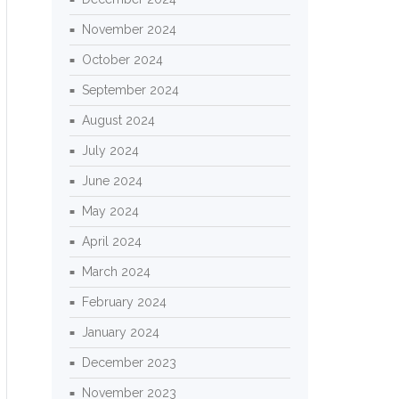
November 2024
October 2024
September 2024
August 2024
July 2024
June 2024
May 2024
April 2024
March 2024
February 2024
January 2024
December 2023
November 2023