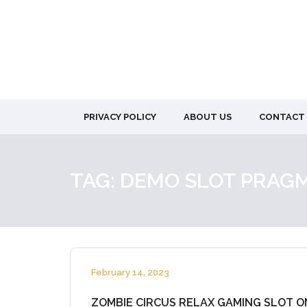
Skip
to
content
PRIVACY POLICY
ABOUT US
CONTACT
TAG:
DEMO SLOT PRAGM
February 14, 2023
ZOMBIE CIRCUS RELAX GAMING SLOT O