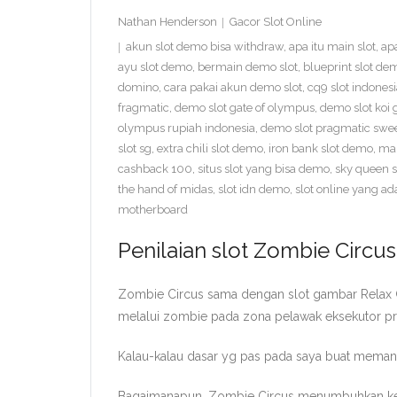
Nathan Henderson
Gacor Slot Online
akun slot demo bisa withdraw
,
apa itu main slot
,
ap
ayu slot demo
,
bermain demo slot
,
blueprint slot de
domino
,
cara pakai akun demo slot
,
cq9 slot indones
fragmatic
,
demo slot gate of olympus
,
demo slot koi 
olympus rupiah indonesia
,
demo slot pragmatic swe
slot sg
,
extra chili slot demo
,
iron bank slot demo
,
mai
cashback 100
,
situs slot yang bisa demo
,
sky queen 
the hand of midas
,
slot idn demo
,
slot online yang a
motherboard
Penilaian slot Zombie Circu
Zombie Circus sama dengan slot gambar Relax G
melalui zombie pada zona pelawak eksekutor pro
Kalau-kalau dasar yg pas pada saya buat mem
Bagaimanapun, Zombie Circus menumbuhkan kesa