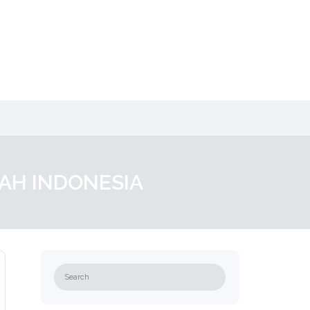
AH INDONESIA