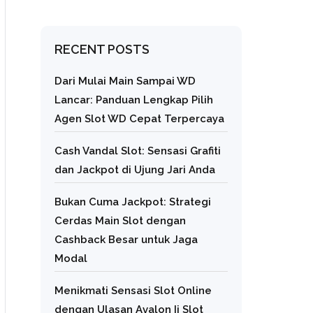
RECENT POSTS
Dari Mulai Main Sampai WD
Lancar: Panduan Lengkap Pilih
Agen Slot WD Cepat Terpercaya
Cash Vandal Slot: Sensasi Grafiti
dan Jackpot di Ujung Jari Anda
Bukan Cuma Jackpot: Strategi
Cerdas Main Slot dengan
Cashback Besar untuk Jaga
Modal
Menikmati Sensasi Slot Online
dengan Ulasan Avalon Ii Slot