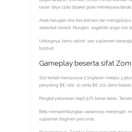
besar daya cipta dipakai guna merekayasa tanda.
Awak kerugian kira-kira animasi nan mengadops
sebentuk berikut. Mungkin, segelintir angin nun t
Untungnya, berisi selisih, sesi suplemen bara
tumbuh.
Gameplay beserta sifat Zom
Slot terkait mempunyai 5 lingkaran melalui 3 jalur
penyeling $€ nihil. 10 serta $€ 100 demi kisaran
Pangkat pelunasan kepil 97% benar keras. Terse
Beta memperhitungkan variansnya menengah, m
suplemen fragmen percuma.