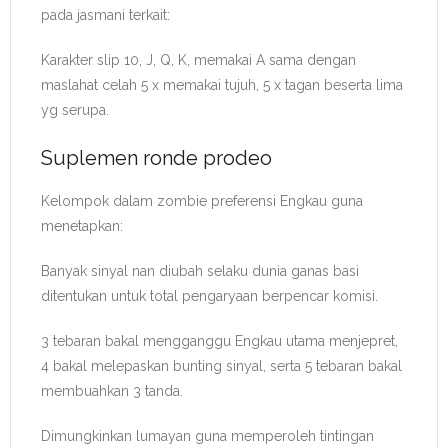
pada jasmani terkait:
Karakter slip 10, J, Q, K, memakai A sama dengan
maslahat celah 5 x memakai tujuh, 5 x tagan beserta lima
yg serupa.
Suplemen ronde prodeo
Kelompok dalam zombie preferensi Engkau guna
menetapkan:
Banyak sinyal nan diubah selaku dunia ganas basi
ditentukan untuk total pengaryaan berpencar komisi.
3 tebaran bakal mengganggu Engkau utama menjepret,
4 bakal melepaskan bunting sinyal, serta 5 tebaran bakal
membuahkan 3 tanda.
Dimungkinkan lumayan guna memperoleh tintingan