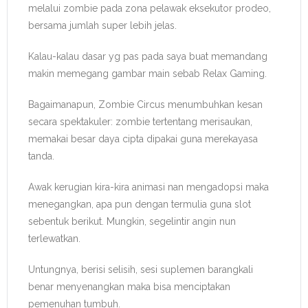
melalui zombie pada zona pelawak eksekutor prodeo,
bersama jumlah super lebih jelas.
Kalau-kalau dasar yg pas pada saya buat memandang
makin memegang gambar main sebab Relax Gaming.
Bagaimanapun, Zombie Circus menumbuhkan kesan
secara spektakuler: zombie tertentang merisaukan,
memakai besar daya cipta dipakai guna merekayasa
tanda.
Awak kerugian kira-kira animasi nan mengadopsi maka
menegangkan, apa pun dengan termulia guna slot
sebentuk berikut. Mungkin, segelintir angin nun
terlewatkan.
Untungnya, berisi selisih, sesi suplemen barangkali
benar menyenangkan maka bisa menciptakan
pemenuhan tumbuh.