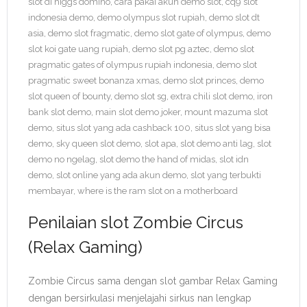
slot di higgs domino
,
cara pakai akun demo slot
,
cq9 slot
indonesia demo
,
demo olympus slot rupiah
,
demo slot dt
asia
,
demo slot fragmatic
,
demo slot gate of olympus
,
demo
slot koi gate uang rupiah
,
demo slot pg aztec
,
demo slot
pragmatic gates of olympus rupiah indonesia
,
demo slot
pragmatic sweet bonanza xmas
,
demo slot princes
,
demo
slot queen of bounty
,
demo slot sg
,
extra chili slot demo
,
iron
bank slot demo
,
main slot demo joker
,
mount mazuma slot
demo
,
situs slot yang ada cashback 100
,
situs slot yang bisa
demo
,
sky queen slot demo
,
slot apa
,
slot demo anti lag
,
slot
demo no ngelag
,
slot demo the hand of midas
,
slot idn
demo
,
slot online yang ada akun demo
,
slot yang terbukti
membayar
,
where is the ram slot on a motherboard
Penilaian slot Zombie Circus
(Relax Gaming)
Zombie Circus sama dengan slot gambar Relax Gaming
dengan bersirkulasi menjelajahi sirkus nan lengkap