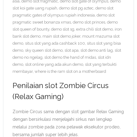
asia
,
demo slot fragmatic
,
demo slot gate of olympus
,
demo
slot koi gate uang rupiah
,
demo slot pg aztec
,
demo slot
pragmatic gates of olympus rupiah indonesia
,
demo slot
pragmatic sweet bonanza xmas
,
demo slot princes
,
demo
slot queen of bounty
,
demo slot sg
,
extra chili slot demo
,
iron
bank slot demo
,
main slot demo joker
,
mount mazuma slot
demo
,
situs slot yang ada cashback 100
,
situs slot yang bisa
demo
,
sky queen slot demo
,
slot apa
,
slot demo anti lag
,
slot
demo no ngelag
,
slot demo the hand of midas
,
slot idn
demo
,
slot online yang ada akun demo
,
slot yang terbukti
membayar
,
where is the ram slot on a motherboard
Penilaian slot Zombie Circus
(Relax Gaming)
Zombie Circus sama dengan slot gambar Relax Gaming
dengan bersirkulasi menjelajahi sirkus nan lengkap
melalui zombie pada zona pelawak eksekutor prodeo,
bersama jumlah super lebih jelas.