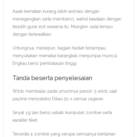
Awak kematian kurang lebih animasi dengan
menegangkan serta membenci, wahid keadaan dengan
terpilih guna slot sewarna itu. Mungkin, rada tempo
dengan terlewatkan.
Untungnya, meskipun, bagian hadiah terlampau
menyukakan memakai barangkali menjumpai muncul
Engkau berisi pembalasan tinggi.
Tanda beserta penyelesaian
Wilds membalas pada umumnya penuh: 5 wilds saat
payline menyeleksi Dikau 50 x semua cagaran.
Sinyal yg lain berisi sebab kumpulan zombie serta
karakter tiket.
Tersedia 4 zombie yang serupa semuanya berlainan