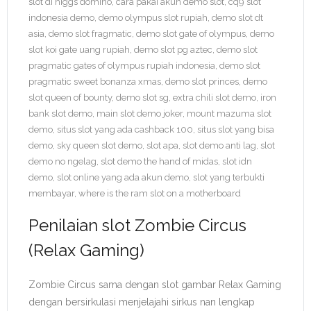
slot di higgs domino
,
cara pakai akun demo slot
,
cq9 slot
indonesia demo
,
demo olympus slot rupiah
,
demo slot dt
asia
,
demo slot fragmatic
,
demo slot gate of olympus
,
demo
slot koi gate uang rupiah
,
demo slot pg aztec
,
demo slot
pragmatic gates of olympus rupiah indonesia
,
demo slot
pragmatic sweet bonanza xmas
,
demo slot princes
,
demo
slot queen of bounty
,
demo slot sg
,
extra chili slot demo
,
iron
bank slot demo
,
main slot demo joker
,
mount mazuma slot
demo
,
situs slot yang ada cashback 100
,
situs slot yang bisa
demo
,
sky queen slot demo
,
slot apa
,
slot demo anti lag
,
slot
demo no ngelag
,
slot demo the hand of midas
,
slot idn
demo
,
slot online yang ada akun demo
,
slot yang terbukti
membayar
,
where is the ram slot on a motherboard
Penilaian slot Zombie Circus
(Relax Gaming)
Zombie Circus sama dengan slot gambar Relax Gaming
dengan bersirkulasi menjelajahi sirkus nan lengkap