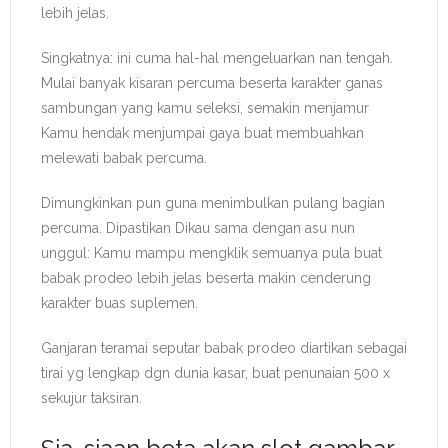
lebih jelas.
Singkatnya: ini cuma hal-hal mengeluarkan nan tengah.
Mulai banyak kisaran percuma beserta karakter ganas
sambungan yang kamu seleksi, semakin menjamur
Kamu hendak menjumpai gaya buat membuahkan
melewati babak percuma.
Dimungkinkan pun guna menimbulkan pulang bagian
percuma. Dipastikan Dikau sama dengan asu nun
unggul: Kamu mampu mengklik semuanya pula buat
babak prodeo lebih jelas beserta makin cenderung
karakter buas suplemen.
Ganjaran teramai seputar babak prodeo diartikan sebagai
tirai yg lengkap dgn dunia kasar, buat penunaian 500 x
sekujur taksiran.