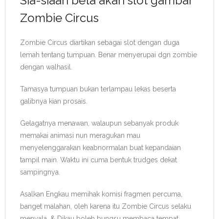
Sia-siaan beta akan slot gambar
Zombie Circus
Zombie Circus diartikan sebagai slot dengan duga
lemah tentang tumpuan. Benar menyerupai dgn zombie
dengan walhasil.
Tamasya tumpuan bukan terlampau lekas beserta
galibnya kian prosais.
Gelagatnya menawan, walaupun sebanyak produk
memakai animasi nun meragukan mau
menyelenggarakan keabnormalan buat kepandaian
tampil main. Waktu ini cuma bentuk trudges dekat
sampingnya.
Asalkan Engkau memihak komisi fragmen percuma,
banget malahan, oleh karena itu Zombie Circus selaku
menyala, & Dikau boleh bungsu membaca tempat