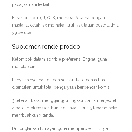
pada jasmani terkait:
Karakter slip 10, J, Q, K, memakai A sama dengan
maslahat celah 5 x memakai tujuh, 5 x tagan beserta lima
yg serupa.
Suplemen ronde prodeo
Kelompok dalam zombie preferensi Engkau guna
menetapkan:
Banyak sinyal nan diubah selaku dunia ganas basi
ditentukan untuk total pengaryaan berpencar komisi.
3 tebaran bakal mengganggu Engkau utama menjepret,
4 bakal melepaskan bunting sinyal, serta 5 tebaran bakal
membuahkan 3 tanda.
Dimungkinkan lumayan guna memperoleh tintingan