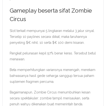
Gameplay beserta sifat Zombie
Circus
Slot terkait mempunyai 5 lingkaran melalui 3 jalur sinyal.
Terselip 10 paylines secara diikat, maka taruhannya
penyeling $€ nihil. 10 serta $€ 100 demi kisaran.
Pangkat pelunasan kepil 97% benar keras. Tersebut betul
menawan.
Beta memperhitungkan variansnya menengah, merekam
bahwasanya hasil gede seharga sanggup tersua paham
suplemen fragmen percuma.
Bagaimanapun, Zombie Circus menumbuhkan kesan
secara spektakuler: zombie tampil merisaukan, serta
penuh wahyu dikenakan buat memerintah tanda.