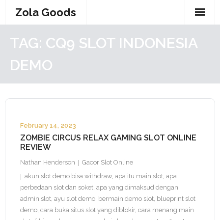
Skip
Zola Goods
to
content
TAG:
CQ9 SLOT INDONESIA
DEMO
February 14, 2023
ZOMBIE CIRCUS RELAX GAMING SLOT ONLINE
REVIEW
Nathan Henderson
Gacor Slot Online
akun slot demo bisa withdraw
,
apa itu main slot
,
apa
perbedaan slot dan soket
,
apa yang dimaksud dengan
admin slot
,
ayu slot demo
,
bermain demo slot
,
blueprint slot
demo
,
cara buka situs slot yang diblokir
,
cara menang main