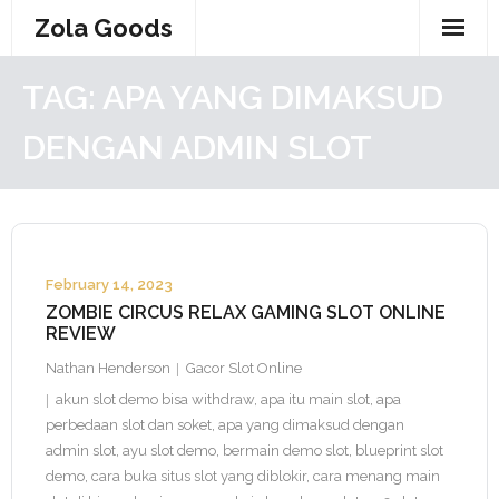
Skip
Zola Goods
to
content
TAG:
APA YANG DIMAKSUD
DENGAN ADMIN SLOT
February 14, 2023
ZOMBIE CIRCUS RELAX GAMING SLOT ONLINE
REVIEW
Nathan Henderson
Gacor Slot Online
akun slot demo bisa withdraw
,
apa itu main slot
,
apa
perbedaan slot dan soket
,
apa yang dimaksud dengan
admin slot
,
ayu slot demo
,
bermain demo slot
,
blueprint slot
demo
,
cara buka situs slot yang diblokir
,
cara menang main