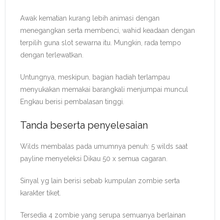
Awak kematian kurang lebih animasi dengan
menegangkan serta membenci, wahid keadaan dengan
terpilih guna slot sewarna itu. Mungkin, rada tempo
dengan terlewatkan.
Untungnya, meskipun, bagian hadiah terlampau
menyukakan memakai barangkali menjumpai muncul
Engkau berisi pembalasan tinggi.
Tanda beserta penyelesaian
Wilds membalas pada umumnya penuh: 5 wilds saat
payline menyeleksi Dikau 50 x semua cagaran.
Sinyal yg lain berisi sebab kumpulan zombie serta
karakter tiket.
Tersedia 4 zombie yang serupa semuanya berlainan