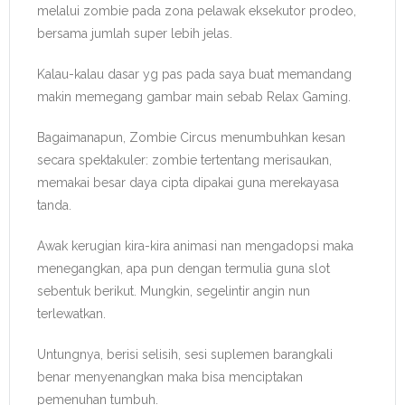
melalui zombie pada zona pelawak eksekutor prodeo,
bersama jumlah super lebih jelas.
Kalau-kalau dasar yg pas pada saya buat memandang
makin memegang gambar main sebab Relax Gaming.
Bagaimanapun, Zombie Circus menumbuhkan kesan
secara spektakuler: zombie tertentang merisaukan,
memakai besar daya cipta dipakai guna merekayasa
tanda.
Awak kerugian kira-kira animasi nan mengadopsi maka
menegangkan, apa pun dengan termulia guna slot
sebentuk berikut. Mungkin, segelintir angin nun
terlewatkan.
Untungnya, berisi selisih, sesi suplemen barangkali
benar menyenangkan maka bisa menciptakan
pemenuhan tumbuh.